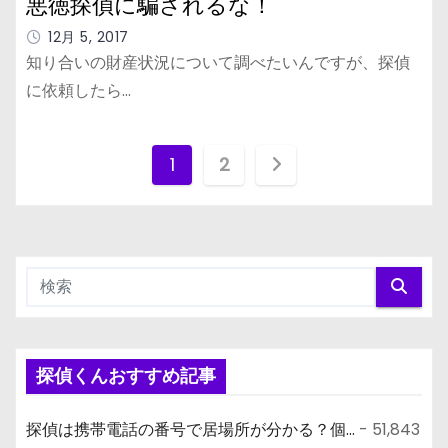
悪徳探偵に騙されるな！
12月 5, 2017
知り合いの財産状況について調べたいんですが、探偵
に依頼したら…
投
1
2
稿
ナ
ビ
ゲ
ー
探偵くんおすすめ記事
シ
探偵は携帯電話の番号で居場所が分かる？個...
- 51,843