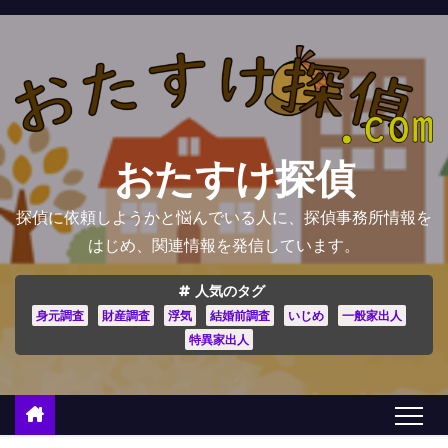
コ
ン
テ
ン
ツ
へ
おたすけ探偵
ス
キ
探偵に依頼しようかと悩んでいる人に、探偵事務所情報を
ッ
はじめ、関連情報を発信しています。
プ
人気のタグ
身元調査
財産調査
浮気
結婚前調査
いじめ
一般家出人
特異家出人