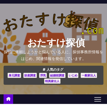
コ
ン
テ
ン
ツ
へ
おたすけ探偵
ス
キ
探偵に依頼しようかと悩んでいる人に、探偵事務所情報を
ッ
はじめ、関連情報を発信しています。
プ
人気のタグ
身元調査
財産調査
浮気
結婚前調査
いじめ
一般家出人
特異家出人