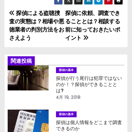
探偵による盗聴捜
探偵に依頼、調査でき
投
査の実態は？相場や悪
ることとは？相談する
稿
徳業者の判別方法をお
前に知っておきたいポ
さえよう
イント
ナ
ビ
関連投稿
ゲ
探偵の基本
ー
探偵が行う尾行は犯罪ではない
のか！？探偵ができることと
シ
は?
4月 19, 2018
ョ
ン
探偵の基本
探偵は個人情報をどこまで調査
できるのか