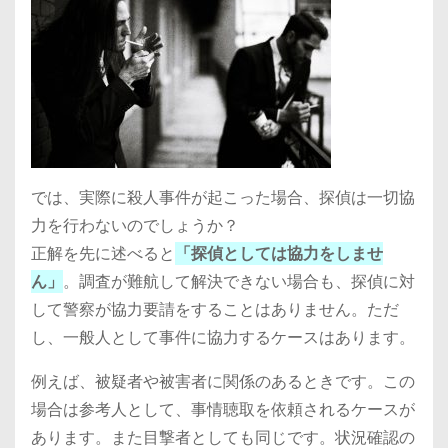
では、実際に殺人事件が起こった場合、探偵は一切協
力を行わないのでしょうか？
正解を先に述べると
「探偵としては協力をしませ
ん」
。調査が難航して解決できない場合も、探偵に対
して警察が協力要請をすることはありません。ただ
し、一般人として事件に協力するケースはあります。
例えば、被疑者や被害者に関係のあるときです。この
場合は参考人として、事情聴取を依頼されるケースが
あります。また目撃者としても同じです。状況確認の