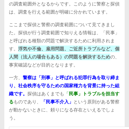
の調査範囲外となるからです。このように警察と探偵
は、調査を行える範囲が明確に分かれています。
ここまで探偵と警察の調査範囲について見てきまし
た。探偵が行う調査範囲で知りえる情報は、「民事」
と呼ばれる種類の問題で解決するために利用されま
す。
浮気や不倫、雇用問題、ご近所トラブルなど、個
人間（法人の場合もある）の問題を解決するため
の、
事実確認などが目的となります。
一方、
警察は「刑事」と呼ばれる犯罪行為を取り締ま
り、社会秩序を守るための国家権力を背景に持った組
織です。
探偵はあくまでも
「
民事」トラブルを担当す
る
ものであり、
「民事不介入」
という原則がある警察
が動かないときに、頼りになる存在といえるでしょ
う。