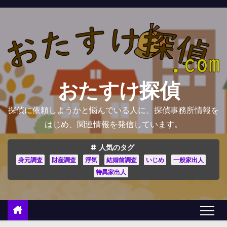
コ
ン
テ
ン
ツ
へ
おたすけ探偵
ス
キ
探偵に依頼しようかと悩んでいる人に、探偵事務所情報を
ッ
はじめ、関連情報を発信しています。
プ
人気のタグ
身元調査
財産調査
浮気
結婚前調査
いじめ
一般家出人
特異家出人