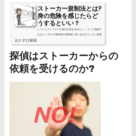
ストーカー規制法とは?
身の危険を感じたらど
うするといい？
しつこいストーカーの身元を突き止めたい！ どこに相談す
ればいいですか?被害者が精神的に追い込まれてしまう悪質
おたすけ探偵
なストーカーによる被害は増え続けています。ストーカー
によるいたましい事件が続発したため、現在ではストーカ
ー規制法という法律ができましたが、それでも被害は減る
探偵はストーカーからの
傾向がありません。悪質なストーカー被害にあったらどう
すればいいのか、その対処法について見ていきましょう。
依頼を受けるのか?
ストーカー規制法とは？ストーカーの定義ストーカー規制
法とは、正式な名前をストーカー行為等の規制等に関する
法律という、2000年11月24日...