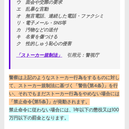
ウ 面会や交際の要求
エ 乱暴な言動
オ 無言電話、連続した電話・ファクシミ
リ・電子メール・SNS等
カ 汚物などの送付
キ 名誉を傷つける
ク 性的しゅう恥心の侵害
「ストーカー規制法」
引用元：警視庁
警察は上記のようなストーカー行為をするものに対し
て、ストーカー規制法に基づく「警告(第4条)」を行
い、それでもまだストーカー行為をやめない場合には
「禁止命令(第5条)」が発動されます。
禁止命令に従わない場合には、1年以下の懲役又は100
万円以下の罰金となります。