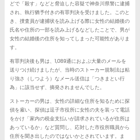
どで「殺す」などと脅迫した容疑で神奈川県警に逮捕
され、執行猶予付きの有罪判決を受けました。このと
き、捜査員が逮捕状を読み上げる際に女性の結婚後の
氏名や住所の一部を読み上げるなどしたことで、男が
女性の結婚後の住所を知ってしまった可能性がありま
す。
有罪判決後も男は、1,089通におよぶ大量のメールを
送りつけ続けましたが、当時のストーカー規制法は粘
り強さ（しつよう）なメール送信は「つきまとい行
為」に該当せず、摘発されませんでした。
ストーカーの男は、女性の詳細な住所を知るために探
偵を雇い、探偵は逗子市役所に女性の夫を装って電話
をかけ「家内の税金支払いが請求されているが住所は
あっているか」など質問し、応対した市役所職員から
住所を聞き出したのではないかとされています。ま