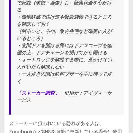
で記録（現物・画像）し、証拠保全を心がけ
る
・帰宅経路で逃げ道や緊急避難できるところ
を確認しておく
（明るいところや、集合住宅など確実に人が
いるところ）
・玄関ドアを開ける際にはドアスコープを確
認の上、ドアチェーンを掛けてから開ける
・オートロックを解除する際に、見かけない
人がいたら解除しない
・一人歩きの際は防犯ブザーを手に持って歩
く
「ストーカー調査」
引用元：アイヴィ・サ
ービス
ストーカーに狙われている恐れがある人は、
FacebookなどSNSを頻繁に更新している場合は使用