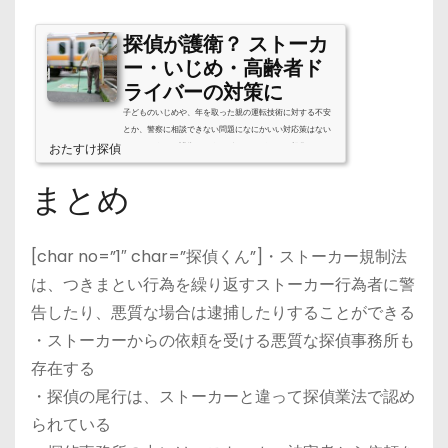
探偵が護衛？ ストーカ
ー・いじめ・高齢者ド
ライバーの対策に
子どものいじめや、年を取った親の運転技術に対する不安
とか、警察に相談できない問題になにかいい対応策はない
おたすけ探偵
んでしょうか？護衛というとボディーガードを想像します
が、探偵は同じようなことを引き受けてくれるのでしょう
か。現代社会で問題になっているいじめやストーカー、あ
まとめ
るいは危険運転をしてしまう高齢者ドライバーの免許返納
問題など、様々なトラブルの解決策のひとつとして、探偵
が果たす役割を見ていきます。◆◇ ストーカー・いじめ・
高齢者を守る「見守りサービス」！24時間電話受付◆◇
[char no=”1″ char=”探偵くん”]・ストーカー規制法
【原一探偵事務所で無料相談】 TE...
は、つきまとい行為を繰り返すストーカー行為者に警
告したり、悪質な場合は逮捕したりすることができる
・ストーカーからの依頼を受ける悪質な探偵事務所も
存在する
・探偵の尾行は、ストーカーと違って探偵業法で認め
られている