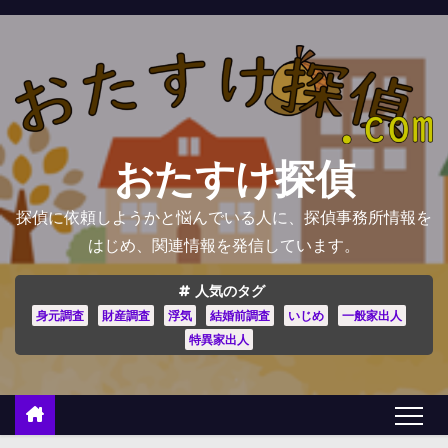
コ
ン
テ
ン
ツ
へ
おたすけ探偵
ス
キ
探偵に依頼しようかと悩んでいる人に、探偵事務所情報を
ッ
はじめ、関連情報を発信しています。
プ
人気のタグ
身元調査
財産調査
浮気
結婚前調査
いじめ
一般家出人
特異家出人