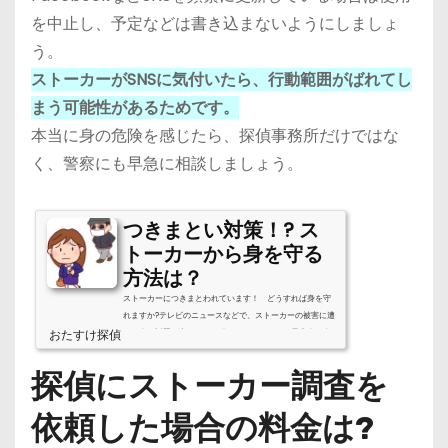
を中止し、予定などは書き込まないようにしましょ
う。
ストーカーがSNSに気付いたら、行動範囲がばれてし
まう可能性があるためです。
本当に身の危険を感じたら、探偵事務所だけではな
く、警察にも早急に相談しましょう。
つきまとい対策！? ス
トーカーから身を守る
方法は？
ストーカーにつきまとわれています！ どうすれば身を守
れますか?テレビのニュースなどで、ストーカーの被害に遭
おたすけ探偵
った人の話題が出ることは珍しくありません。元恋人や友
人などの顔見知りがストーカーに転じることもあれば、全
く知らない相手からストーカー行為を受けることもありま
探偵にストーカー調査を
す。ストーカーから自分の身を守るためには、彼らの行動
についての知識を持っておくことが肝心です。つきまとい
依頼した場合の料金は?
とは！？ 8つのパターンストーカーの行動の代表例の一つが
つきまといです。つきまといとは、一方的な恋愛感情、ま