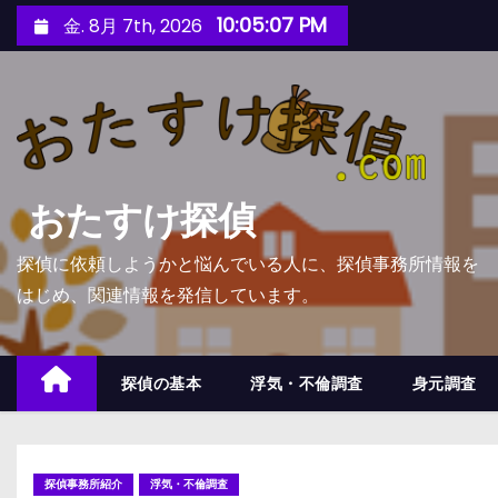
コ
10:05:08 PM
金. 8月 7th, 2026
ン
テ
ン
ツ
へ
ス
おたすけ探偵
キ
ッ
探偵に依頼しようかと悩んでいる人に、探偵事務所情報を
プ
はじめ、関連情報を発信しています。
探偵の基本
浮気・不倫調査
身元調査
探偵事務所紹介
浮気・不倫調査