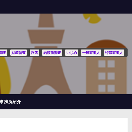
調査
財産調査
浮気
結婚前調査
いじめ
一般家出人
特異家出人
事務所紹介