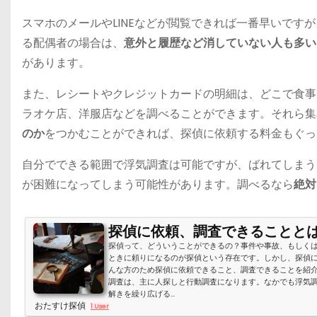
スマホのメールやLINEなどが閲覧できれば一番早いで
る配偶者の場合は、
意外と履歴など消していない人も多い
があります。
また、レシートやクレジットカードの明細は、どこで食事
ラオケ店、洋服店などを調べることができます。それら集
のか
をつかむことができれば、探偵に依頼する料金もぐっ
自分でできる範囲で浮気調査は可能ですが、ばれてしまう
が困難になってしまう可能性があります。調べるなら
絶対
探偵に依頼、調査できることと
探偵って、どういうことができるの？事件や事故、もしく
ときに頼りになるのが探偵という存在です。しかし、探偵
んな方のため探偵に依頼できること、調査できることを紹
調査は、主に人探しと行動調査になります。なかでも浮気
解きを繰り広げる...
おたすけ探偵
1 User