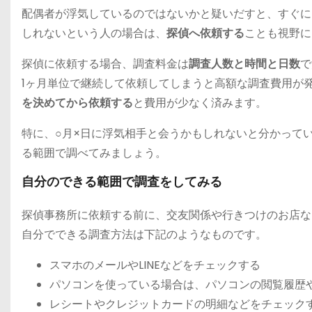
配偶者が浮気しているのではないかと疑いだすと、すぐに
しれないという人の場合は、
探偵へ依頼する
ことも視野に
探偵に依頼する場合、調査料金は
調査人数と時間と日数
で
1ヶ月単位で継続して依頼してしまうと高額な調査費用が
を決めてから依頼する
と費用が少なく済みます。
特に、○月×日に浮気相手と会うかもしれないと分かって
る範囲で調べてみましょう。
自分のできる範囲で調査をしてみる
探偵事務所に依頼する前に、交友関係や行きつけのお店な
自分でできる調査方法は下記のようなものです。
スマホのメールやLINEなどをチェックする
パソコンを使っている場合は、パソコンの閲覧履歴
レシートやクレジットカードの明細などをチェック