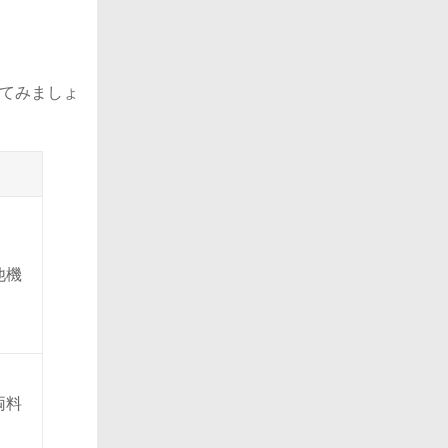
てみましょ
他機
両料