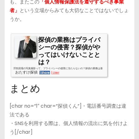
も、またこの
「個人情報保護法を遵守するべき事業
者」
という立場からみても大切なことではないでしょ
うか。
探偵の業務はプライバ
シーの侵害？探偵がや
ってはいけないことと
は？
浮気現場の写真撮影って、プライバシーの侵害に当たらないの？探偵の業務は基
おたすけ探偵
1 Share
1 User
本、「尾行」「張り込み」「聞き込み」がありますが、調査方法によっては、本
当にやってもいい業務なのか、プライバシーの侵害に値するのではないかと思う
まとめ
人も多いのではないでしょうか。探偵が通常行っている業務は違法ではないの
か？違法に当たる探偵業務とはなにかを解説していきます。そもそも、プライバ
シーの侵害ってなに？「プライバシーの侵害で訴える」などといいますが、厳密
にいうと「プライバシーの侵害」という名前の法律はありません。第十三...
[char no=”1″ char=”探偵くん”]・電話番号調査は違
法である
・SNSを利用する際は、個人情報の流出に気を付けよ
う[/char]