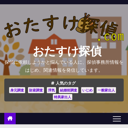
コ
ン
テ
ン
ツ
へ
おたすけ探偵
ス
キ
探偵に依頼しようかと悩んでいる人に、探偵事務所情報を
ッ
はじめ、関連情報を発信しています。
プ
人気のタグ
身元調査
財産調査
浮気
結婚前調査
いじめ
一般家出人
特異家出人