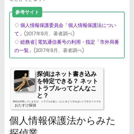
参考サイト
◇
個人情報保護委員会「個人情報保護法につい
て」
(2017年9月、著者調べ)
◇
総務省│電気通信番号の利用・指定「市外局番
の一覧」
(2017年9月、著者調べ)
探偵はネット書き込み
を特定できる？ ネット
トラブルってどんなこ
と？
SNSを利用していますが、トラブルが起こったときどうすればいいですか？スマホ
おたすけ探偵
やSNSが普及するとともに、ネット上のトラブルも増加する一方です。匿名で悪質
な書き込みをされたり、ネット上でストーカー行為にあったり、昔では考えられ
個人情報保護法からみた
ないようなトラブルも増えています。個人では解決しにくいネットトラブルを探
偵に依頼できるのか、探偵によるネット調査の実態を解説していきます。探偵に
依頼できるネットトラブルとは?パソコンでのネット利用がメインだった時代か
探偵業
ら、今やスマホが主流の時代へと変化しました。スマホを利用する年齢...