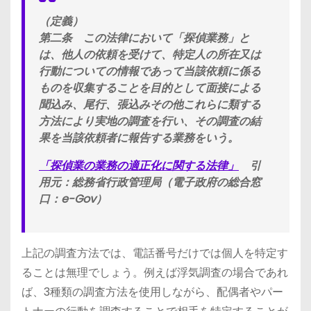
（定義）
第二条
この法律において「探偵業務」と
は、他人の依頼を受けて、特定人の所在又は
行動についての情報であって当該依頼に係る
ものを収集することを目的として面接による
聞込み、尾行、張込みその他これらに類する
方法により実地の調査を行い、その調査の結
果を当該依頼者に報告する業務をいう。
「探偵業の業務の適正化に関する法律」
引
用元：総務省行政管理局（電子政府の総合窓
口：e-Gov）
上記の調査方法では、電話番号だけでは個人を特定す
ることは無理でしょう。例えば浮気調査の場合であれ
ば、3種類の調査方法を使用しながら、配偶者やパー