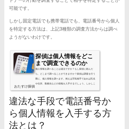
トナーの行動を調査することで相手を特定することが
可能です。
しかし固定電話でも携帯電話でも、電話番号から個人
を特定する方法は、上記3種類の調査方法からは調べ
ようがないわけです。
探偵は個人情報をどこ
まで調査できるのか
個人情報を調べることは違法ですか？もし探偵に頼んだ
ら、どこまで調べることができますか？探偵は調査を行う
際に、個人情報を調べます。例えば浮気相手であれば氏名
や住所、勤務先などの情報を入手するでしょう。しかしこ
おたすけ探偵
ういった個人情報は、一般人では簡単に調べることが出来
ません。そこで謎の多い個人情報調査についてみていきま
違法な手段で電話番号か
しょう。探偵が個人情報を調べることは違法か個人情報と
は、「氏名や生年月日、住所など特定の個人を識別出来る
もの」と定義されています。2005年に個人情報保護法が制
ら個人情報を入手する方
定され、さらに2017年5月に改定さ...
法とは？