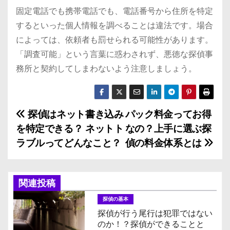
固定電話でも携帯電話でも、電話番号から住所を特定
するといった個人情報を調べることは違法です。場合
によっては、依頼者も罰せられる可能性があります。
「調査可能」という言葉に惑わされず、悪徳な探偵事
務所と契約してしまわないよう注意しましょう。
探偵はネット書き込み
パック料金ってお得
投
を特定できる？ ネットト
なの？上手に選ぶ探
稿
ラブルってどんなこと？
偵の料金体系とは
ナ
ビ
関連投稿
ゲ
探偵の基本
探偵が行う尾行は犯罪ではない
ー
のか！？探偵ができることと