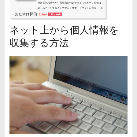
携帯電話の番号から居場所が特定できるって本当？探偵は
調べることができるんですか？スマートフォンが普及し、S
おたすけ探偵
NSなどで気軽に情報を流してしまう昨今、携帯は個人情報
1 User
3 Pockets
の発信源となっています。あなたの個人情報は大丈夫です
か?探偵は携帯電話の番号だけで住所、氏名まで分かってし
ネット上から個人情報を
まうのか、スマートフォンのGPSで探偵のような調査はでき
るのか調べてみました。便利な一方、危険も多いアプリのG
収集する方法
PS機能スマートフォンの普及で素人でも探偵のような調査
が可能に最近のスマートフォンには、当然のように標準でG
PS機能が付いています。地...