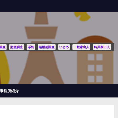
調査
財産調査
浮気
結婚前調査
いじめ
一般家出人
特異家出人
事務所紹介