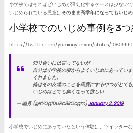
小学校ではそれほどいじめが深刻化するケースは少ないで
いじめられている児童は
そのまま高学年になってもいじめ
小学校でのいじめ事例を3つ
https://twitter.com/yamirinyamirin/status/1080655
知り合いには言ってないが
自分は小学校の頃からよくいじめにあっていま
くれました。
俺はその友達のことを馬鹿にするやつがとても
いじめはとても無くなって欲しい
— 睦月 (@rYOgIDURc8kOcgm)
January 2, 2019
小学校でいじめにあっていたという体験は、ツイッターな