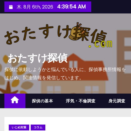
コ
4:39:55 AM
木. 8月 6th, 2026
ン
テ
ン
ツ
へ
ス
おたすけ探偵
キ
ッ
探偵に依頼しようかと悩んでいる人に、探偵事務所情報を
プ
はじめ、関連情報を発信しています。
探偵の基本
浮気・不倫調査
身元調査
いじめ対策
コラム